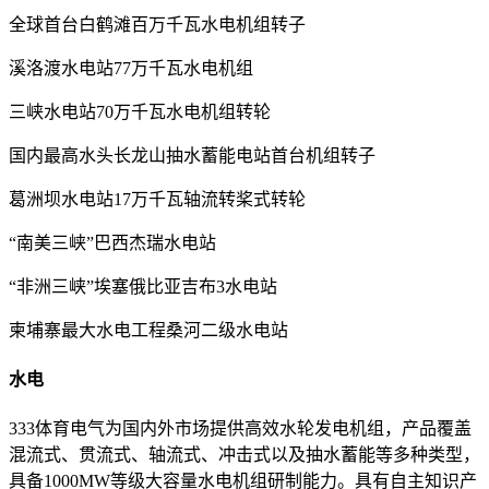
全球首台白鹤滩百万千瓦水电机组转子
溪洛渡水电站77万千瓦水电机组
三峡水电站70万千瓦水电机组转轮
国内最高水头长龙山抽水蓄能电站首台机组转子
葛洲坝水电站17万千瓦轴流转桨式转轮
“南美三峡”巴西杰瑞水电站
“非洲三峡”埃塞俄比亚吉布3水电站
柬埔寨最大水电工程桑河二级水电站
水电
333体育电气为国内外市场提供高效水轮发电机组，产品覆盖
混流式、贯流式、轴流式、冲击式以及抽水蓄能等多种类型，
具备1000MW等级大容量水电机组研制能力。具有自主知识产