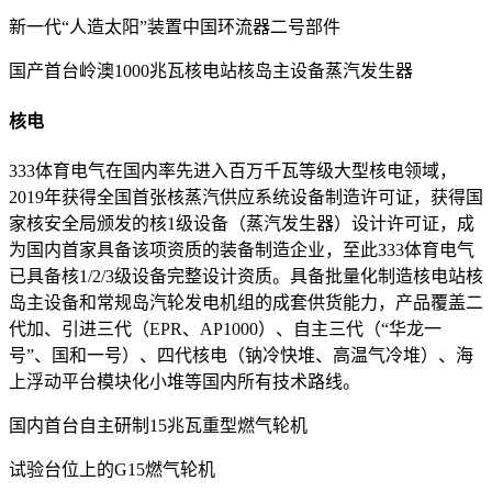
新一代“人造太阳”装置中国环流器二号部件
国产首台岭澳1000兆瓦核电站核岛主设备蒸汽发生器
核电
333体育电气在国内率先进入百万千瓦等级大型核电领域，
2019年获得全国首张核蒸汽供应系统设备制造许可证，获得国
家核安全局颁发的核1级设备（蒸汽发生器）设计许可证，成
为国内首家具备该项资质的装备制造企业，至此333体育电气
已具备核1/2/3级设备完整设计资质。具备批量化制造核电站核
岛主设备和常规岛汽轮发电机组的成套供货能力，产品覆盖二
代加、引进三代（EPR、AP1000）、自主三代（“华龙一
号”、国和一号）、四代核电（钠冷快堆、高温气冷堆）、海
上浮动平台模块化小堆等国内所有技术路线。
国内首台自主研制15兆瓦重型燃气轮机
试验台位上的G15燃气轮机