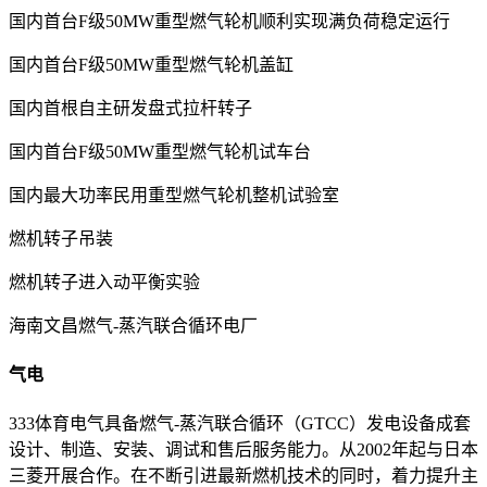
国内首台F级50MW重型燃气轮机顺利实现满负荷稳定运行
国内首台F级50MW重型燃气轮机盖缸
国内首根自主研发盘式拉杆转子
国内首台F级50MW重型燃气轮机试车台
国内最大功率民用重型燃气轮机整机试验室
燃机转子吊装
燃机转子进入动平衡实验
海南文昌燃气-蒸汽联合循环电厂
气电
333体育电气具备燃气-蒸汽联合循环（GTCC）发电设备成套
设计、制造、安装、调试和售后服务能力。从2002年起与日本
三菱开展合作。在不断引进最新燃机技术的同时，着力提升主