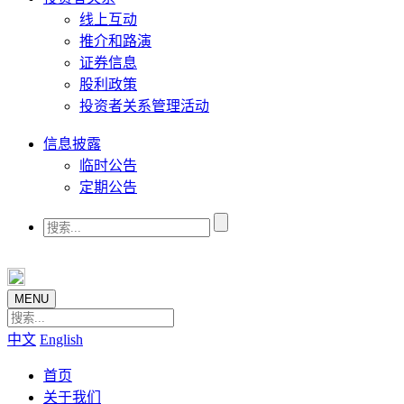
线上互动
推介和路演
证券信息
股利政策
投资者关系管理活动
信息披露
临时公告
定期公告
MENU
中文
English
首页
关于我们