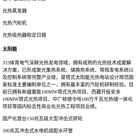
光热蒸发器
光热汽轮机
光热吸热器和定日镜
太阳能
333体育电气深耕光热发电领域，拥有成熟的光热技术成套解
决方案，已形成聚光集热系统、储换热系统、常规发电系统以
及控制系统等完整产业链，是塔式太阳能光热电站设计规范国
家标准主要编制单位之一，拥有最丰富的汽轮机研制经验。目
前已拥有新疆重能100MW塔式光热项目、西藏开投安多
100MW塔式光热项目、中广核德令哈100万千瓦光热储一体化
项目等国内标志性商业化光热工程项目业绩。
国产化首台150兆瓦级大型冲击式转轮
500兆瓦冲击式水电机组配水环管