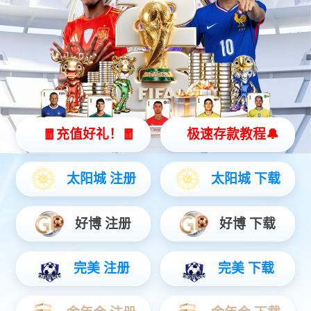
2026
监委对宋致远涉嫌严重违纪违法进行纪律审查和监察调...
333体育电气连续三年进入中央企业品牌建设对标排名前30
08-06
2026
近日，国务院国资委“讲好品牌故事 彰显良好形象”品牌沙龙
活动在苏州举行。活动发布了2025年中央企业品...
333体育电气集团与济南市委市政府举行会谈
07-30
2026
7月28日，333体育电气集团党组书记、董事长罗乾宜在山
东省济南市拜会山东省委副书记、济南市委书记刘强，双...
四项世界之最！全球首台630℃示范煤电机组双机投运
07-29