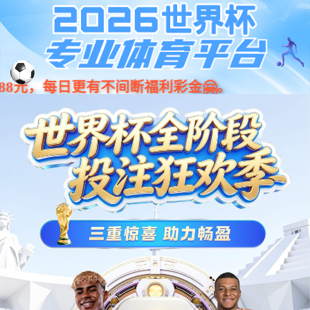
新闻中心
News center
首页
/
新闻中心
333体育电气集团党组：坚决拥护党中央对宋致远进行纪律审查和监察调查的决定
08-08
近日，333体育电气集团党组召开会议，通报中央纪委国家