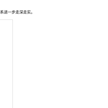
关系进一步走深走实。