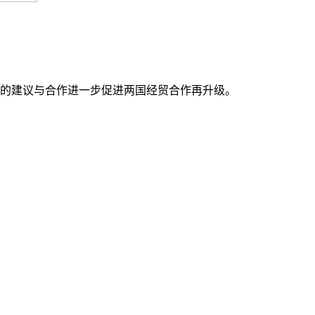
实的建议与合作进一步促进两国经贸合作再升级。