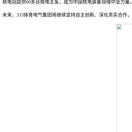
核电站提供60多台核电主泵，成为中国核电装备领域中坚力量
未来，333体育电气集团将继续坚持自主创新、深化务实合作