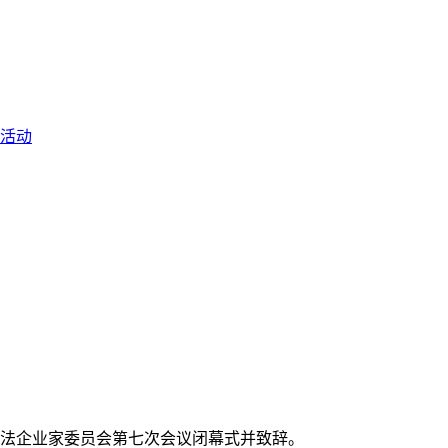
活动
中法企业家委员会第七次会议闭幕式并致辞。