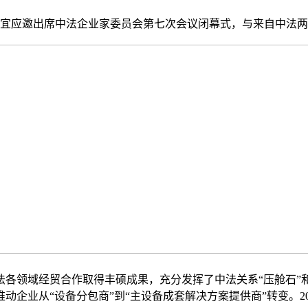
乾宜应邀出席中法企业家委员会第七次会议闭幕式，与来自中法
各领域经贸合作取得丰硕成果，充分发挥了中法关系“压舱石”和“
动企业从“设备分包商”到“主设备成套解决方案提供商”转变。20