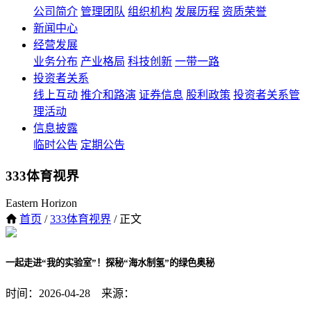
公司简介
管理团队
组织机构
发展历程
资质荣誉
新闻中心
经营发展
业务分布
产业格局
科技创新
一带一路
投资者关系
线上互动
推介和路演
证券信息
股利政策
投资者关系管
理活动
信息披露
临时公告
定期公告
333体育视界
Eastern Horizon
首页
/
333体育视界
/
正文
一起走进“我的实验室”！探秘“海水制氢”的绿色奥秘
时间：2026-04-28 来源：