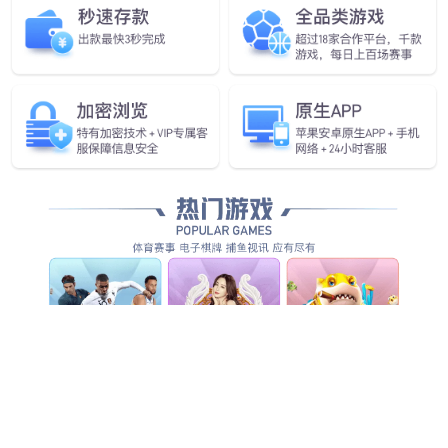
印度尼西亚
333体育电气（印尼）有限
香港
333体育电气集团国际投资
业务分布
333体育电气（酒泉）能源
酒泉
伏发电科技有限公司
经营发展
石嘴山
石嘴山天得光伏发电有限公
凉山州
333体育电气石化氢能（凉
萨尔瓦多
333体育电气萨尔瓦多有限
厄瓜多尔
333体育电气厄瓜多尔有限
雅安
333体育电气氢能（雅安）
内江
333体育电气（内江）氢能
333体育电气（安徽）氢能
阜阳
333体育电气氢能（安徽）
333体育电气风电（贵阳）
贵阳
333体育电气氢能（贵阳）